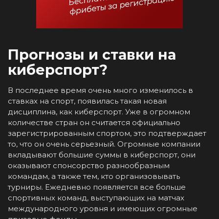
Прогнозы и ставки на
киберспорт?
В последнее время очень много изменилось в
ставках на спорт, появилась такая новая
дисциплина, как киберспорт. Уже в огромном
количестве стран он считается официально
зарегистрированным спортом, это подтверждает
то, что он очень серьезный. Огромные компании
вкладывают большие суммы в киберспорт, они
оказывают спонсорство разнообразным
командам, а также тем, кто организовывать
турниры. Ежедневно появляется все больше
спортивных команд, выступающих на матчах
международного уровня и имеющих огромные