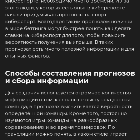
киберспорте, необходимо много времени. Из-за
этого люди, у которых есть опыт в киберспорте
начали придумывать прогнозы на спорт
киберспорт. Благодаря таким прогнозом новички
в мире беттинга могут быстрее понять, как делать
ставки на киберспорт для того, чтобы повысить
вероятность получения выигрыша. В таких
прогнозах есть много полезной информации и для
опытных фанатов.
Способы составления прогнозов
и сбора информации
Для создания используется огромное количество
информации о том, как раньше выступала данная
команда, в прогнозах высчитывается вероятность
определённой команды. Кроме того, постоянно
изучаются игры команды на разнообразных
соревнованиях и во время тренировок. По
трансляции можно понять, в каком стиле играет